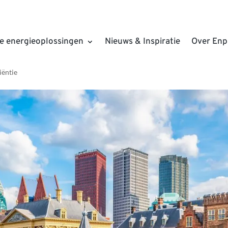
rd: energie en klimaat worden
e energieoplossingen
Nieuws & Inspiratie
Over Enp
rnemerschap
iëntie