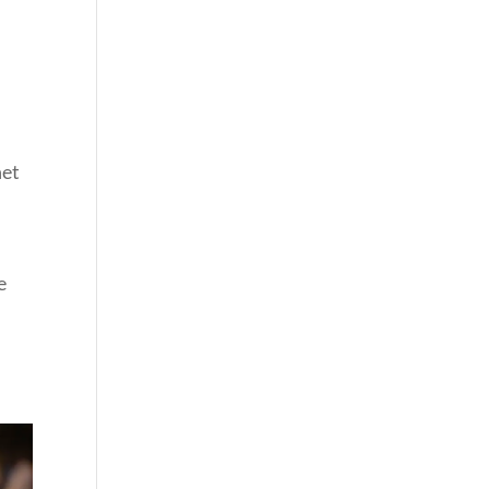
net
e