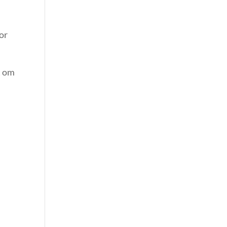
or
t om