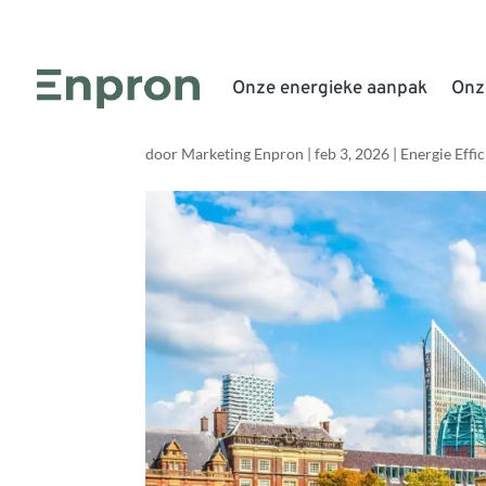
Nieuw coalitieakkoo
Onze energieke aanpak
Onz
bepalend voor onde
door
Marketing Enpron
|
feb 3, 2026
|
Energie Effic