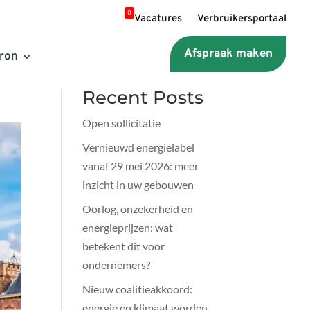
0
Vacatures
Verbruikersportaal
Afspraak maken
Zoeken
ron
Recent Posts
Open sollicitatie
Vernieuwd energielabel
vanaf 29 mei 2026: meer
inzicht in uw gebouwen
Oorlog, onzekerheid en
energieprijzen: wat
betekent dit voor
ondernemers?
Nieuw coalitieakkoord:
energie en klimaat worden