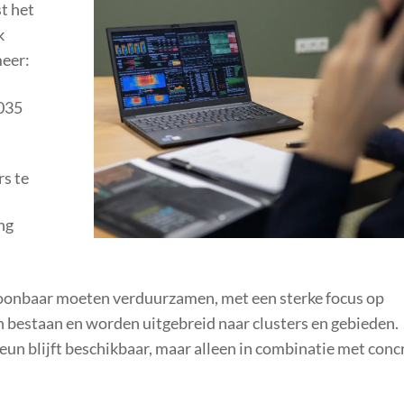
st het
k
meer:
2035
rs te
ng
toonbaar moeten verduurzamen, met een sterke focus op
n bestaan en worden uitgebreid naar clusters en gebieden.
teun blijft beschikbaar, maar alleen in combinatie met conc