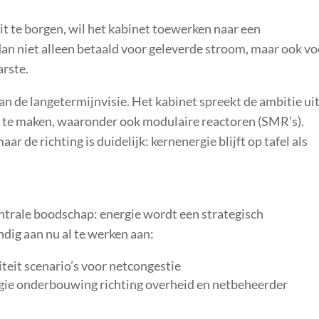
it te borgen, wil het kabinet toewerken naar een
n niet alleen betaald voor geleverde stroom, maar ook vo
arste.
an de langetermijnvisie. Het kabinet spreekt de ambitie ui
 te maken, waaronder ook modulaire reactoren (SMR’s).
r de richting is duidelijk: kernenergie blijft op tafel als
ntrale boodschap: energie wordt een strategisch
ndig aan nu al te werken aan:
iteit
scenario’s voor netcongestie
gie
onderbouwing richting overheid en netbeheerder