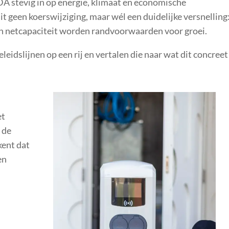
 stevig in op energie, klimaat en economische
t geen koerswijziging, maar wél een duidelijke versnelling
en netcapaciteit worden randvoorwaarden voor groei.
eleidslijnen op een rij en vertalen die naar wat dit concreet
et
r de
kent dat
en