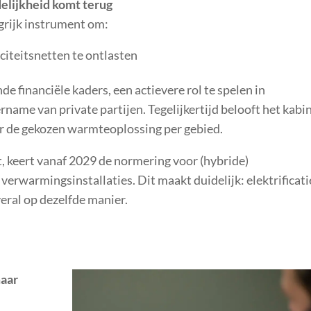
lijkheid komt terug
grijk instrument om:
iciteitsnetten te ontlasten
e financiële kaders, een actievere rol te spelen in
name van private partijen. Tegelijkertijd belooft het kabi
er de gekozen warmteoplossing per gebied.
 keert vanaf 2029 de normering voor (hybride)
rwarmingsinstallaties. Dit maakt duidelijk: elektrificati
veral op dezelfde manier.
maar