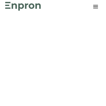
De nummer 1 podcast
over energie en
duurzaamheid
Bekijk hier alle afleveringen van de Enpron
Metercast.